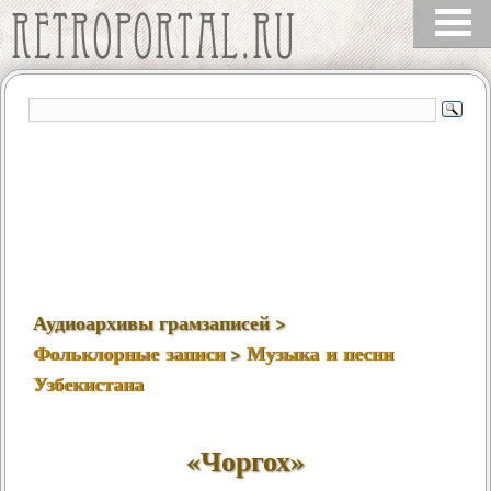
Аудиоархивы грамзаписей >
Фольклорные записи
>
Музыка и песни
Узбекистана
«Чоргох»