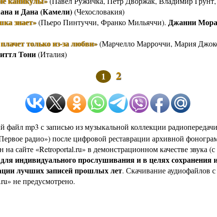
ие каникулы»
(Павел Ружичка, Пётр Дворжак, Владимир Грунт
ана и Дана (Камели)
(Чехословакия)
шка знает»
Джанни Мора
(Пьеро Пинтуччи, Франко Мильяччи).
лачет только из-за любви»
(Марчелло Марроччи, Мария Джок
иттл Тони
(Италия)
2
1
й файл mp3 с записью из музыкальной коллекции радиопередач
Первое радио») после цифровой реставрации архивной фоногр
 на сайте «Retroportal.ru» в демонстрационном качестве звука (
для индивидуального прослушивания и в целях сохранения 
)
ации лучших записей прошлых лет
. Скачивание аудиофайлов с
l.ru» не предусмотрено.