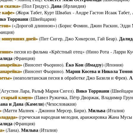
я сказка»
Дана
(Пол Гридус).
(Ирландия)
е кафе»
(Жорж Табет, Курт Швабах - Андре Гастон Исаак Табет,
ико Торриани
(Швейцария)
етов»
(«Дорогой длинною») (Борис Фомин, Джин Раскин, Эдди 
анция)
ы минувших дней»
Далид
(Пит Сигер, Джо Хикерсон, Гай Беар).
 тише»
песня из фильма «Крёстный отец» (Нино Рота - Ларри Ку
алида
(Франция)
канарейка»
Ёко Кон (Имадзу)
(Винсент Фьорино).
(Япония)
канарейка»
Мария Косева и Никола Томов
(Винсент Фьорино).
веты»
А
(неаполитанская песня в обработке Джо Базиля и Фрея).
Вико Торриани
(Агустин Лара, Ральф Мария Сигел).
(Швейцари
 старый клоун»
(Павел Ружичка, Пётр Дворжак, Владимир Грун
ана и Дана (Камели)
(Чехословакия)
»
Мильва
(Матти Малнек - Джонни Мерсер, Бири).
(Италия)
рладада»
(греческая народная мелодия, аранжировка Жана Мусы 
алида
(Франция)
а»
Мильва
(Лана).
(Италия)