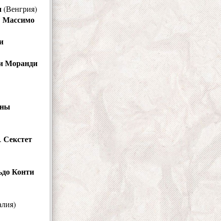
и
(Венгрия)
Массимо
.
и
и Моранди
оны
Секстет
.
ьдо Конти
лия)