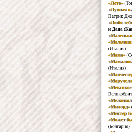
«Лето»
(Тон
«Лунная к
Патрик Дже
«Любя теб
и Дана (Ка
«Маленьки
«Мальчиш
(Италия)
«Мама»
(С
«Мамалюк
(Италия)
«Манчесте
«Маручелл
«Мексико»
Великобрит
«Меланхол
«Милорд»
«Мистер Б
«Может бы
(Болгария)