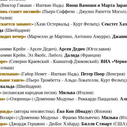
Янош Вамоши и Марта Зара
(Виктор Гаваши - Иштван Надь).
овь станет поэзией»
(Пьеро Соффичи - Джулио Рапетти Могол)
талия)
скается занавес»
Секстет Хаз
(Хази Остервальд - Курт Фельтц).
да
(Швейцария)
ходит вечер»
Джанн
(Марчелло де Мартино, Антонио Амурри).
Арсен Дедич
имми Крейн - Арсен Дедич).
(Югославия)
Далида
имми Крейн, Эл Якобс, Либол).
(Франция)
аре»
ВИА «Черв
(Северин Краевский - Кшиштоф Дзиковский).
ольша)
тюльпан»
Петер Поор
(Габор Немет - Иштван Надь).
(Венгрия)
ьное танго»
(Пьеро Тромбетта - Альдо Локателли, Курт Фельтц)
рвальда
(Швейцария)
»
Мильва
(испанская народная песня).
(Италия)
ла»
Ал
(«Озорница») (Доменико Модуньо - Риккардо Паццалья).
дождь»
Ёко Кон (Имадзу)
(авторы неизвестны).
(Япония)
Мильва
Воларе») (Доменико Модуньо - Франко Мильяччи).
(Ита
ора»
Билли Стюарт
(Джордж Гершвин - ДюБос Хэйард).
(США)