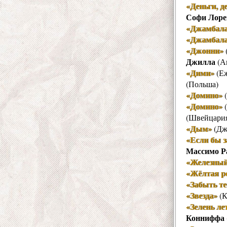
«Деньги, д
Софи Лоре
«Джамбал
«Джамбал
«Джонни»
Джилла
(А
«Дими»
(Еж
(Польша)
«Домино»
(
«Домино»
(
(Швейцари
«Дым»
(Дж
«Если бы з
Массимо Р
«Железный
«Жёлтая р
«Забыть те
«Звезда»
(К
«Зелень ле
Конниффа