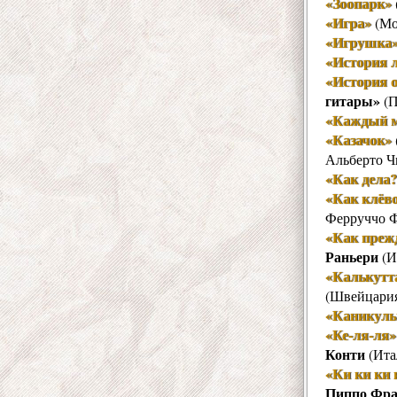
«Зоопарк»
«Игра»
(Мо
«Игрушка
«История 
«История о
гитары»
(П
«Каждый м
«Казачок»
Альберто Ч
«Как дела?
«Как клёво
Ферруччо Ф
«Как преж
Раньери
(И
«Калькутта
(Швейцари
«Каникулы
«Ке-ля-ля»
Конти
(Ита
«Ки ки ки 
Пиппо Фра