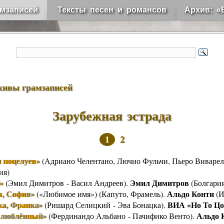
мзаписей
Тексты песен и романсов
Архив: «
хивы грамзаписей
Зарубежная эстрада
2
1
 поцелуев»
(Адриано Челентано, Лючио Фульчи, Пьеро Виварел
ия)
»
Эмил Димитров
(Эмил Димитров - Васил Андреев).
(Болгария
я, София»
Альдо Конти
(«Любимое имя») (Капуто, Фрамель).
(И
ка, Франка»
ВИА «Но То Цо
(Ришард Селицкий - Эва Бонацка).
влюблённый»
Альдо 
(Фердинандо Альбано - Пачифико Венто).