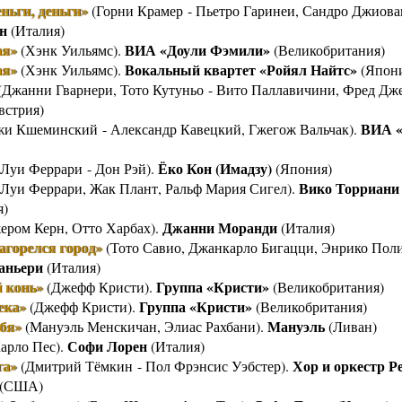
еньги, деньги»
(Горни Крамер - Пьетро Гаринеи, Сандро Джиова
н
(Италия)
ая»
ВИА «Доули Фэмили»
(Хэнк Уильямс).
(Великобритания)
ая»
Вокальный квартет «Ройял Найтс»
(Хэнк Уильямс).
(Япон
(Джанни Гварнери, Тото Кутуньо - Вито Паллавичини, Фред Дже
встрия)
ВИА «
и Кшеминский - Александр Кавецкий, Гжегож Вальчак).
Ёко Кон (Имадзу)
Луи Феррари - Дон Рэй).
(Япония)
Вико Торриани
Луи Феррари, Жак Плант, Ральф Мария Сигел).
я)
Джанни Моранди
ером Керн, Отто Харбах).
(Италия)
агорелся город»
(Тото Савио, Джанкарло Бигацци, Энрико Поли
аньери
(Италия)
 конь»
Группа «Кристи»
(Джефф Кристи).
(Великобритания)
ека»
Группа «Кристи»
(Джефф Кристи).
(Великобритания)
бя»
Мануэль
(Мануэль Менскичан, Элиас Рахбани).
(Ливан)
Софи Лорен
арло Пес).
(Италия)
та»
Хор и оркестр Р
(Дмитрий Тёмкин - Пол Фрэнсис Уэбстер).
(США)