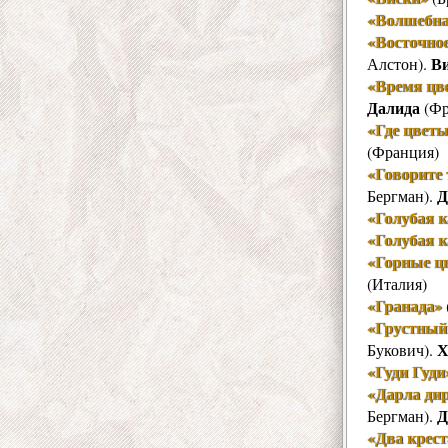
«Волшебна
«Восточно
В
Алстон).
«Время цв
Далида
(Фр
«Где цвет
(Франция)
«Говорите
Д
Бергман).
«Голубая 
«Голубая 
«Горные ц
(Италия)
«Гранада»
«Грустный
Х
Букович).
«Гуди Гуди
«Дарла ди
Д
Бергман).
«Два крест