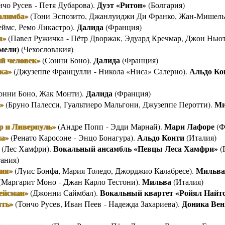
Дуэт «Ритон»
чо Русев - Петя Дубарова).
(Болгария)
алимба»
(Тони Эспозито, Джанлуиджи Ди Франко, Жан-Мишель 
Далида
ймс, Ремо Ликастро).
(Франция)
я»
(Павел Ружичка - Пётр Дворжак, Эдуард Кречмар, Джон Нью
мели)
(Чехословакия)
й человек»
Далида
(Сонни Боно).
(Франция)
ка»
Альдо Ко
(Джузеппе Францулли - Никола «Ниса» Салерно).
Далида
онни Боно, Жак Монти).
(Франция)
»
Ми
(Бруно Палесси, Гуальтиеро Мальгони, Джузеппе Перотти).
р и Ливерпуль»
Мари Лафоре
(Андре Попп - Эдди Марнай).
(Ф
а»
Альдо Конти
(Ренато Каросоне - Энцо Бонагура).
(Италия)
Вокальный ансамбль «Певцы Леса Хамфри»
(Лес Хамфри).
(
ания)
ия»
Мильва
(Луис Бонфа, Мария Толедо, Джорджио Калабресе).
Мильва
(Маргарит Моно - Джан Карло Тестони).
(Италия)
ейсман»
Вокальный квартет «Ройял Найт
(Джонни Саймбал).
ть»
Доника Вен
(Тончо Русев, Иван Пеев - Надежда Захариева).