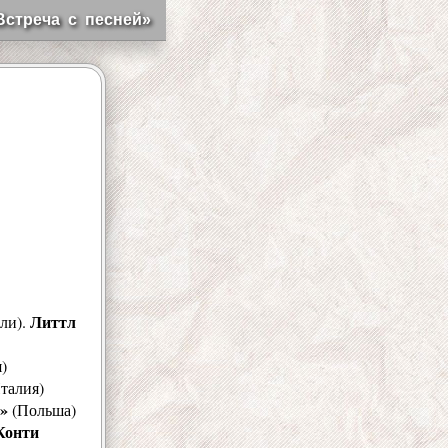
Встреча с песней»
Литтл
ли).
)
талия)
»
(Польша)
Конти