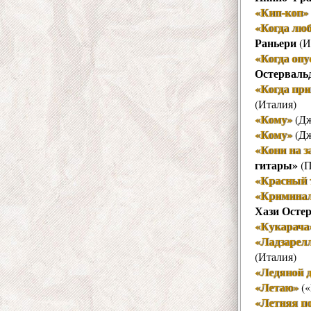
«Кип-коп»
«Когда люб
Раньери
(И
«Когда опу
Остерваль
«Когда при
(Италия)
«Кому»
(Дж
«Кому»
(Дж
«Кони на з
гитары»
(П
«Красный 
«Криминал
Хази Осте
«Кукарача
«Ладзарел
(Италия)
«Ледяной 
«Летаю»
(«
«Летняя п