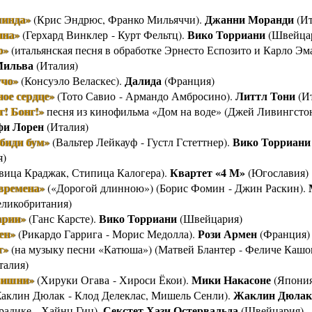
линда»
Джанни Моранди
(Крис Эндрюс, Франко Мильяччи).
(Ит
нна»
Вико Торриани
(Герхард Винклер - Курт Фельтц).
(Швейца
о»
(итальянская песня в обработке Эрнесто Еспозито и Карло Эм
ильва
(Италия)
учо»
Далида
(Консуэло Веласкес).
(Франция)
ое сердце»
Литтл Тони
(Тото Савио - Армандо Амбросино).
(Ит
г! Бонг!»
песня из кинофильма «Дом на воде» (Джей Ливингсто
фи Лорен
(Италия)
биди бум»
Вико Торриани
(Вальтер Лейкауф - Густл Гстеттнер).
я)
Квартет «4 М»
вица Краджак, Стипица Калогера).
(Югославия)
времена»
(«Дорогой длинною») (Борис Фомин - Джин Раскин).
ликобритания)
арии»
Вико Торриани
(Ганс Карсте).
(Швейцария)
ен»
Рози Армен
(Рикардо Гаррига - Морис Медолла).
(Франция)
т»
(на музыку песни «Катюша») (Матвей Блантер - Феличе Кашо
талия)
вишни»
Мики Накасоне
(Хируки Огава - Хироси Ёкои).
(Япония
Жаклин Дюлак
аклин Дюлак - Клод Делеклас, Мишель Сенли).
Секстет Хази Остервальда
радике - Хайнц Гиц).
(Швейцария)