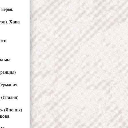
Берья,
Хана
тон).
нти
льва
ранция)
Германия,
(Италия)
с»
(Япония)
кова