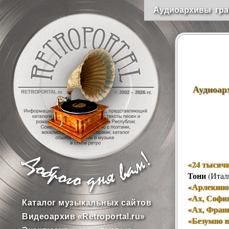
Аудиоархивы гра
Аудиоар
RETROPORTAL.ru
© 2002 –
2026 гг.
«24 тысячи
Тони
(Итал
«Арлекино
«Ах, Софи
Каталог музыкальных сайтов
«Ах, Фран
Видеоархив «Retroportal.ru»
«Безумно 