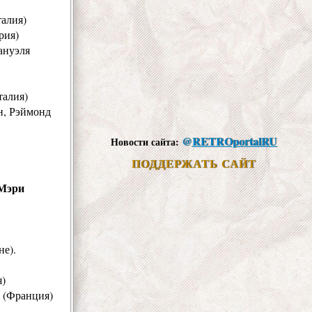
алия)
рия)
ануэля
алия)
н, Рэймонд
@
RETROportalRU
Новости сайта:
ПОДДЕРЖАТЬ САЙТ
Мэри
не).
)
(Франция)