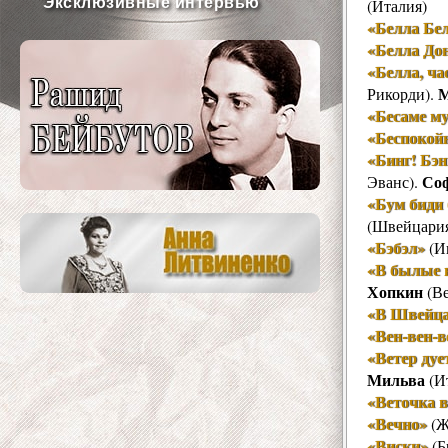
Эксклюзивные интервью
(Италия)
«Белла Бе
«Белла До
«Белла, ча
М
Рикорди).
«Бесаме м
«Беспокойн
«Бинг! Бэн
Со
Эванс).
«Бум биди 
(Швейцари
«Бэбэл»
(И
«В былые 
Хопкин
(Ве
«В Швейц
«Вен-вен-в
«Ветер дуе
Мильва
(И
«Веточка 
«Вечно»
(Ж
«Виски»
(Б