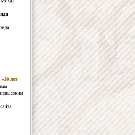
, Михал
нди
онда
«20 лет
и
аммы
с невысоким
и
 сайта