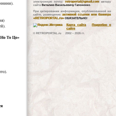
retroportal@gmail.com
электронную почту:
автору
ннини).
сайта
Виталию Васильевичу Гапоненко
.
При цитировании информации, опубликованной на
активной ссылки или баннера
сайте, размещение
«RETROPORTAL.ru»
ОБЯЗАТЕЛЬНО
!
ия)
й).
Карта сайта
Подробно о
сайте
© RETROPORTAL.ru 2002 –
2026 гг.
Но То Цо»
то).
ея