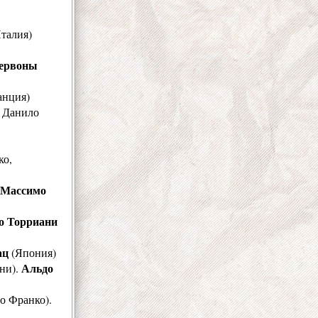
талия)
ервоны
нция)
, Данило
ко,
Массимо
о Торриани
ац
(Япония)
Альдо
ини).
о Франко).