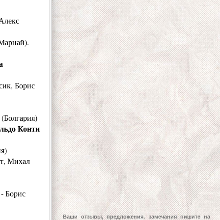
 Алекс
Марнай).
а
сик, Борис
(Болгария)
льдо Конти
я)
т, Михал
- Борис
Ваши отзывы, предложения, замечания пишите на