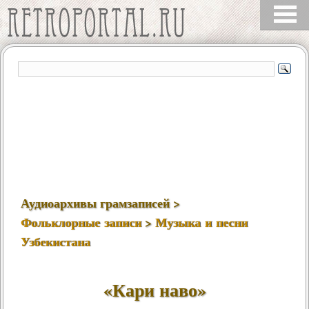
Аудиоархивы грамзаписей >
Фольклорные записи
>
Музыка и песни
Узбекистана
«Кари наво»