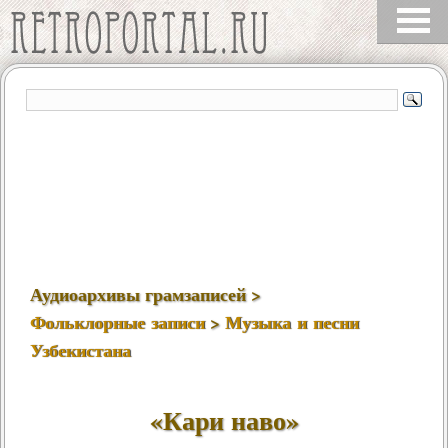
Аудиоархивы грамзаписей >
Фольклорные записи
>
Музыка и песни
Узбекистана
«Кари наво»