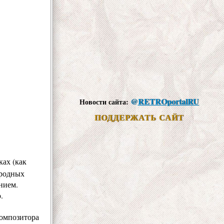
@
RETROportalRU
Новости сайта:
ПОДДЕРЖАТЬ САЙТ
ках (как
ародных
нием.
.
омпозитора