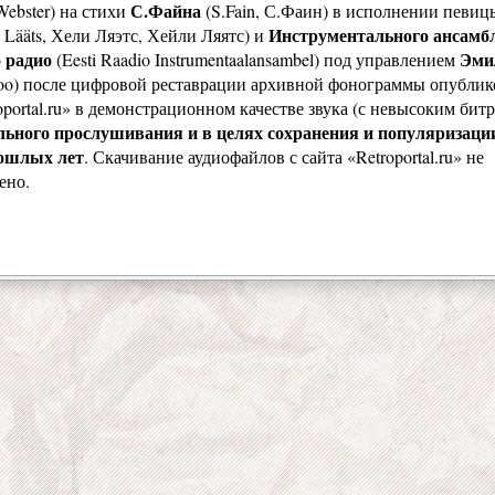
С.Файна
ebster) на стихи
(S.Fain, С.Фаин) в исполнении певи
Инструментального ансамб
 Lääts, Хели Ляэтс, Хейли Ляятс) и
 радио
Эми
(Eesti Raadio Instrumentaalansambel) под управлением
soo) после цифровой реставрации архивной фонограммы опублик
oportal.ru» в демонстрационном качестве звука (с невысоким бит
льного прослушивания и в целях сохранения и популяризац
рошлых лет
. Скачивание аудиофайлов с сайта «Retroportal.ru» не
ено.