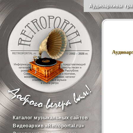
Аудиоархивы гра
Аудиоар
RETROPORTAL.ru
© 2002 –
2026 гг.
Каталог музыкальных сайтов
Видеоархив «Retroportal.ru»