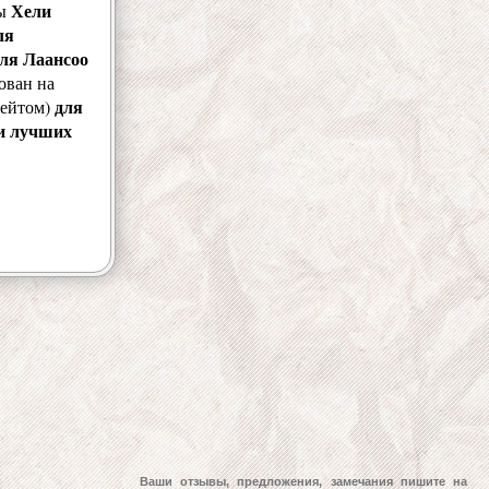
Хели
цы
ля
ля Лаансоо
ован на
для
рейтом)
ии лучших
Ваши отзывы, предложения, замечания пишите на