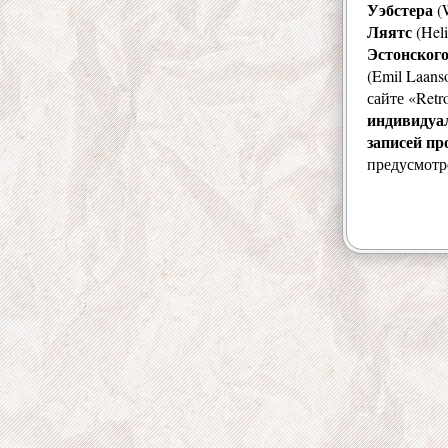
Уэбстера
(W
Ляятс
(Heli
Эстонского
(Emil Laan
сайте «Retr
индивидуа
записей п
предусмотр