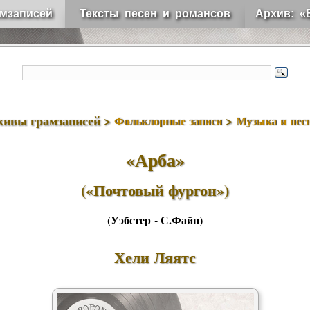
мзаписей
Тексты песен и романсов
Архив: «
хивы грамзаписей >
>
Фольклорные записи
Музыка и пес
«Арба»
(«Почтовый фургон»)
(Уэбстер - С.Файн)
Хели Ляятс