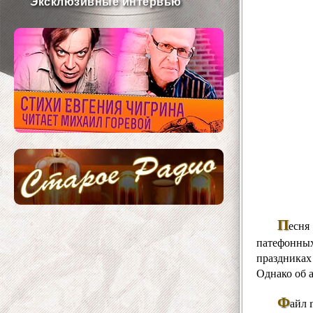
Эксклюзивные интервью
П
есня
патефонных
праздниках
Однако об 
Ф
айл 