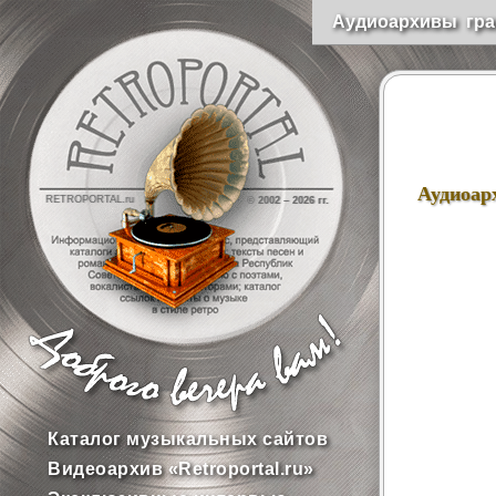
Аудиоархивы гра
Аудиоар
RETROPORTAL.ru
© 2002 –
2026 гг.
Каталог музыкальных сайтов
Видеоархив «Retroportal.ru»