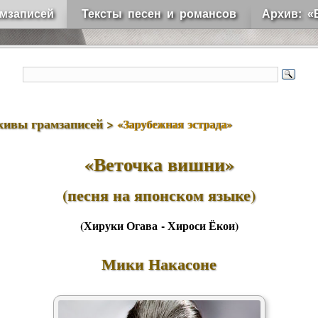
мзаписей
Тексты песен и романсов
Архив: «
хивы грамзаписей >
«Зарубежная эстрада»
«Веточка вишни»
(песня на японском языке)
(Хируки Огава - Хироси Ёкои)
Мики Накасоне