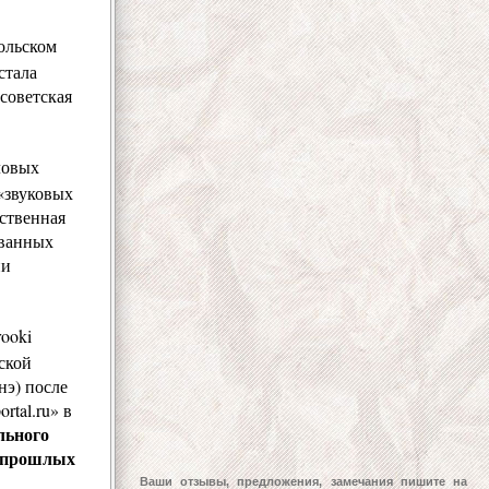
ольском
стала
советская
ловых
«звуковых
ственная
ованных
ни
ooki
ской
нэ) после
tal.ru» в
льного
й прошлых
Ваши отзывы, предложения, замечания пишите на