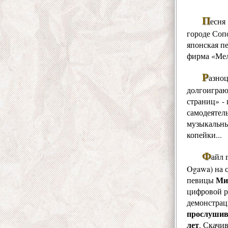
П
есня
городе Соп
японская п
фирма «Мел
Р
азно
долгоиграю
страниц» -
самодеятел
музыкальны
копейки...
Ф
айл 
Ogawa) на 
Ми
певицы
цифровой р
демонстрац
прослушив
лет
. Скачив