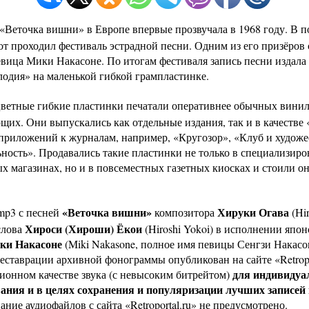
 «Веточка вишни» в Европе впервые прозвучала в 1968 году. В п
от проходил фестиваль эстрадной песни. Одним из его призёров 
евица Мики Накасоне. По итогам фестиваля запись песни издала 
одия» на маленькой гибкой грампластинке.
цветные гибкие пластинки печатали оперативнее обычных вини
щих. Они выпускались как отдельные издания, так и в качестве 
 приложений к журналам, например, «Кругозор», «Клуб и художе
ьность». Продавались такие пластинки не только в специализир
х магазинах, но и в повсеместных газетных киосках и стоили о
«Веточка вишни»
Хируки Огава
mp3 с песней
композитора
(Hir
Хироси (Хироши) Ёкои
слова
(Hiroshi Yokoi) в исполнении япон
ки Накасоне
(Miki Nakasone, полное имя певицы Сенгзи Накасо
еставрации архивной фонограммы опубликован на сайте «Retropor
для индивидуа
ионном качестве звука (с невысоким битрейтом)
ания и в целях сохранения и популяризации лучших записе
ание аудиофайлов с сайта «Retroportal.ru» не предусмотрено.