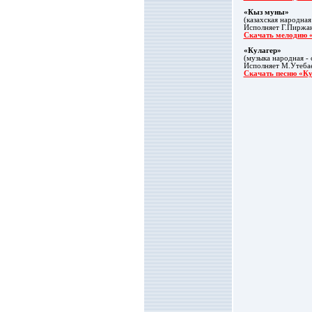
«Кыз муны»
(казахская народная
Исполняет Г.Пиржан
Скачать мелодию 
«Кулагер»
(музыка народная - 
Исполняет М.Утебае
Скачать песню «Ку