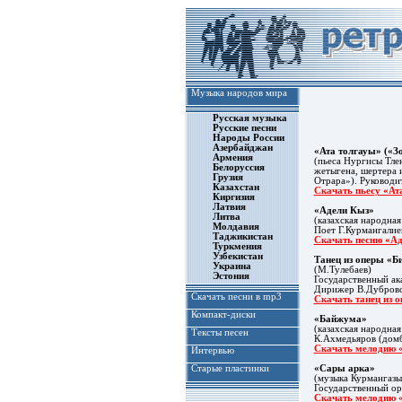
Музыка народов мира
Русская музыка
Русские песни
Народы России
Азербайджан
«Ата толгауы» («З
Армения
(пьеса Нургисы Тле
Белоруссия
жетыгена, шертера 
Грузия
Отрара»). Руководи
Казахстан
Скачать пьесу «Ат
Киргизия
Латвия
«Адели Кыз»
Литва
(казахская народная
Молдавия
Поет Г.Курмангалие
Таджикистан
Скачать песню «А
Туркмения
Узбекистан
Танец из оперы «Б
Украина
(М.Тулебаев)
Эстония
Государственный ак
Дирижер В.Дубровс
Скачать песни в mp3
Скачать танец из 
Компакт-диски
«Байжума»
(казахская народная
Тексты песен
К.Ахмедьяров (домб
Скачать мелодию 
Интервью
Старые пластинки
«Сары арка»
(музыка Курмангазы
Государственный ор
Скачать мелодию 