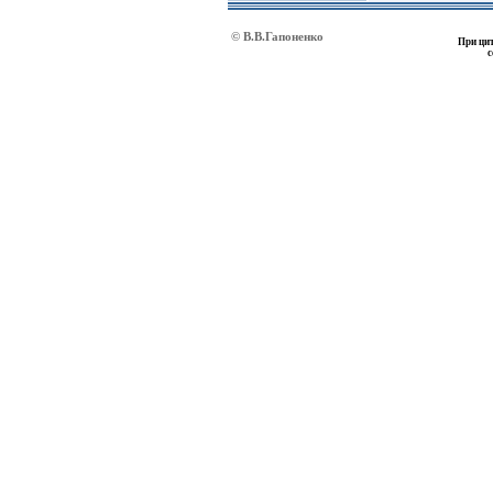
© В.В.Гапоненко
При цит
с