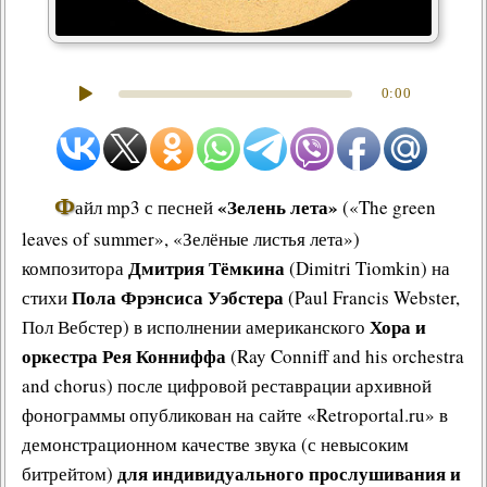
0:00
Ф
«Зелень лета»
айл mp3 с песней
(«The green
leaves of summer», «Зелёные листья лета»)
Дмитрия Тёмкина
композитора
(Dimitri Tiomkin) на
Пола Фрэнсиса Уэбстера
стихи
(Paul Francis Webster,
Хора и
Пол Вебстер) в исполнении американского
оркестра Рея Конниффа
(Ray Conniff and his orchestra
and chorus) после цифровой реставрации архивной
фонограммы опубликован на сайте «Retroportal.ru» в
демонстрационном качестве звука (с невысоким
для индивидуального прослушивания и
битрейтом)