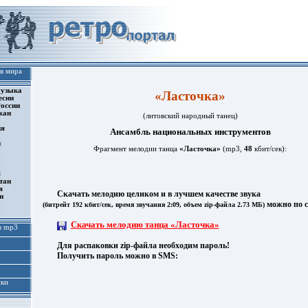
в мира
музыка
«Ласточка»
есни
оссии
жан
(литовский народный танец)
ия
Ансамбль национальных инструментов
н
Фрагмент мелодии танца
«Ласточка»
(mp3,
48
кбит/сек):
я
тан
я
Скачать мелодию целиком и в лучшем качестве звука
н
можно по с
(битрейт 192 кбит/сек, время звучания 2:09, объем zip-файла 2.73 МБ)
Скачать мелодию танца «Ласточка»
в mp3
Для распаковки zip-файла необходим пароль!
Получить пароль можно в SMS
:
нки