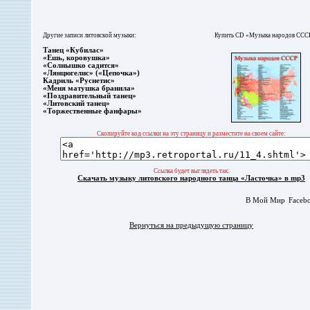
Другие записи литовской музыки:
Купить CD «Музыка народов ССС
Танец «Кубилас»
«Ешь, коровушка»
«Солнышко садится»
«Лянцюгелис» («Цепочка»)
Кадриль «Руснетис»
«Меня матушка бранила»
«Поздравительный танец»
«Литовский танец»
«Торжественные фанфары»
Скопируйте код ссылки на эту страницу и разместите на своем сайте:
Ссылка будет выглядеть так:
Скачать музыку литовского народного танца «Ласточка» в mp3
В Мой Мир
Faceb
Вернуться на предыдущую страницу