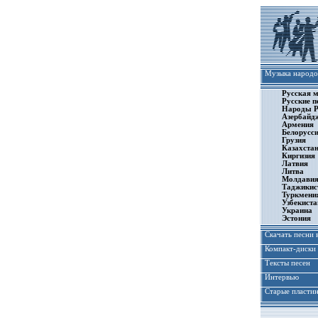
Музыка народо
Русская 
Русские п
Народы Р
Азербайд
Армения
Белорусс
Грузия
Казахста
Киргизия
Латвия
Литва
Молдави
Таджикис
Туркмени
Узбекиста
Украина
Эстония
Скачать песни 
Компакт-диски
Тексты песен
Интервью
Старые пласти