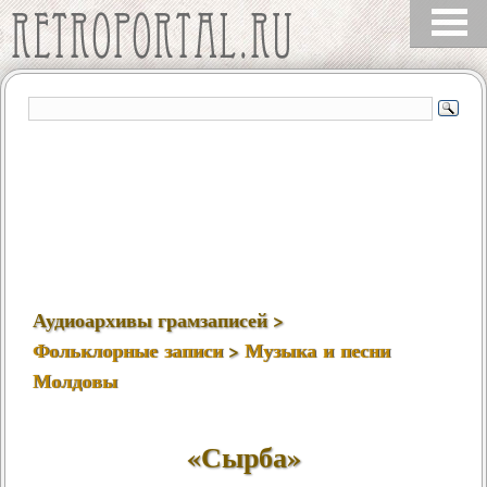
Аудиоархивы грамзаписей >
Фольклорные записи
>
Музыка и песни
Молдовы
«Сырба»