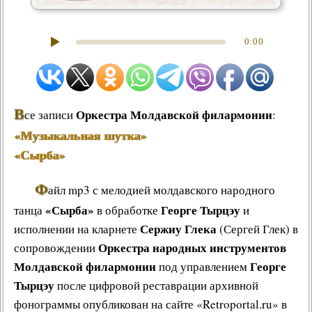
0:00
В
Оркестра Молдавской филармонии
се записи
:
«Музыкальная шутка»
«Сырба»
Ф
айл mp3 с мелодией молдавского народного
«Сырба»
Георге Тырцэу
танца
в обработке
и
Сержиу Глека
исполнении на кларнете
(Сергей Глек) в
Оркестра народных инструментов
сопровождении
Молдавской филармонии
Георге
под управлением
Тырцэу
после цифровой реставрации архивной
фонограммы опубликован на сайте «Retroportal.ru» в