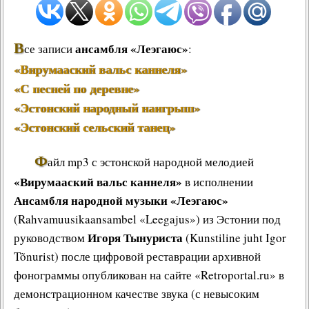
В
ансамбля «Леэгаюс»
се записи
:
«Вирумааский вальс каннеля»
«С песней по деревне»
«Эстонский народный наигрыш»
«Эстонский сельский танец»
Ф
айл mp3 с эстонской народной мелодией
«Вирумааский вальс каннеля»
в исполнении
Ансамбля народной музыки «Леэгаюс»
(Rahvamuusikaansambel «Leegajus») из Эстонии под
Игоря Тынуриста
руководством
(Kunstiline juht Igor
Tõnurist) после цифровой реставрации архивной
фонограммы опубликован на сайте «Retroportal.ru» в
демонстрационном качестве звука (с невысоким