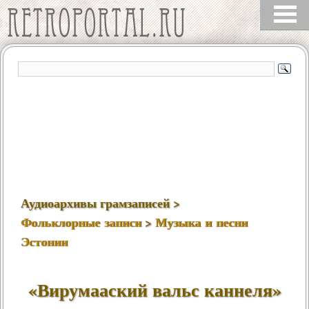
Аудиоархивы грамзаписей >
Фольклорные записи
>
Музыка и песни
Эстонии
«Вирумааский вальс каннеля»