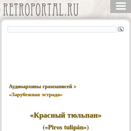
Аудиоархивы грамзаписей >
«Зарубежная эстрада»
«Красный тюльпан»
(«Piros tulipán»)