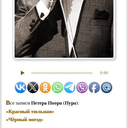
0:00
В
Петера Поора (Пура)
се записи
:
«Красный тюльпан»
«Чёрный поезд»