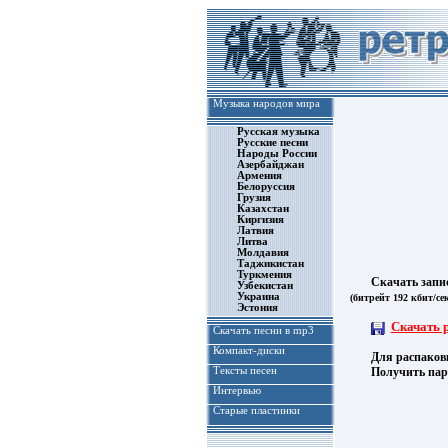
Музыка народов мира
Русская музыка
Русские песни
Народы России
Азербайджан
Армения
Белоруссия
Грузия
Казахстан
Киргизия
Латвия
Литва
Молдавия
Таджикистан
Туркмения
Скачать запись 
Узбекистан
Украина
(битрейт 192 кбит/се
Эстония
Скачать 
Скачать песни в mp3
Компакт-диски
Для распаковки 
Тексты песен
Получить паро
Интервью
Старые пластинки