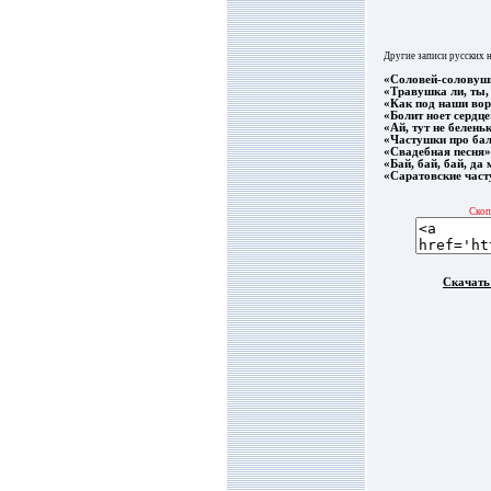
Другие записи русских 
«Соловей-соловуш
«Травушка ли, ты
«Как под наши вор
«Болит ноет сердце
«Ай, тут не беленьк
«Частушки про ба
«Свадебная песня»
«Бай, бай, бай, да
«Саратовские час
Скоп
Скачать