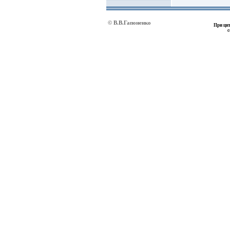
© В.В.Гапоненко
При цит
с