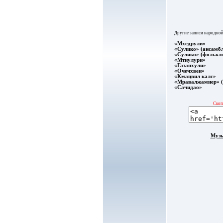
Другие записи народной
«Мхедрули»
«Сулико» (ансамбл
«Сулико» (фолькл
«Мтиулури»
«Газапхули»
«Очечхвеи»
«Кмацвил калс»
«Мравалжамиер» (
«Сачидао»
Скоп
Музы