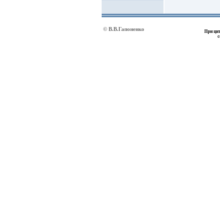
© В.В.Гапоненко
При цит
с