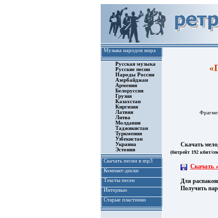
Музыка народов мира
Русская музыка
«
Русские песни
Народы России
Азербайджан
Армения
Белоруссия
Грузия
Казахстан
Киргизия
Латвия
Фрагм
Литва
Молдавия
Таджикистан
Туркмения
Узбекистан
Скачать мелодию
Украина
Эстония
(битрейт 192 кбит/се
Скачать песни в mp3
Скачать 
Компакт-диски
Тексты песен
Для распаковки 
Получить паро
Интервью
Старые пластинки