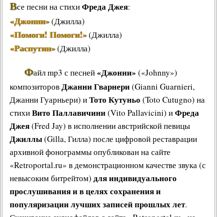
В
Фреда Джея
се песни на стихи
:
«Джонни»
(Джилла)
«Помоги! Помоги!»
(Джилла)
«Распутин»
(Джилла)
Ф
«Джонни»
айл mp3 с песней
(«Johnny»)
Джанни Гварнери
композиторов
(Gianni Guarnieri,
Тото Кутуньо
Джанни Гуарньери) и
(Toto Cutugno) на
Вито Паллавичини
Фреда
стихи
(Vito Pallavicini) и
Джея
(Fred Jay) в исполнении австрийской певицы
Джиллы
(Gilla, Гилла) после цифровой реставрации
архивной фонограммы опубликован на сайте
«Retroportal.ru» в демонстрационном качестве звука (с
для индивидуального
невысоким битрейтом)
прослушивания и в целях сохранения и
популяризации лучших записей прошлых лет
.