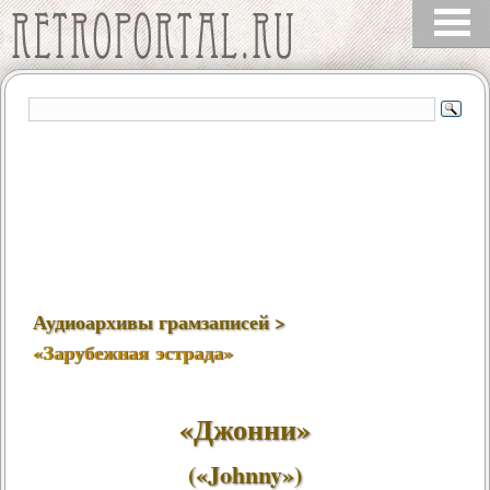
Аудиоархивы грамзаписей >
«Зарубежная эстрада»
«Джонни»
(«Johnny»)