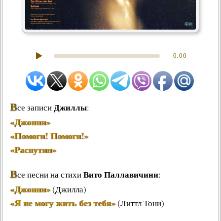
0:00
В
Джиллы
се записи
:
«Джонни»
«Помоги! Помоги!»
«Распутин»
В
Вито Паллавичини
се песни на стихи
:
«Джонни»
(Джилла)
«Я не могу жить без тебя»
(Литтл Тони)