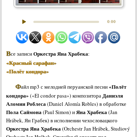
0:00
В
Оркестра Яна Храбека
се записи
:
«Красный сарафан»
«Полёт кондора»
Ф
«Полёт
айл mp3 с мелодией перуанской песни
кондора»
Даниэля
(«El condor pasa») композитора
Аломии Роблеса
(Daniel Alomía Robles) в обработке
Пола Саймона
Яна Храбека
(Paul Simon) и
(Jan
Hrábek, Ян Грабек) в исполнении чехословацкого
Оркестра Яна Храбека
(Orchestr Jan Hrábek, Studiový
Orchestr Jan Hrábek, Студийный оркестр под