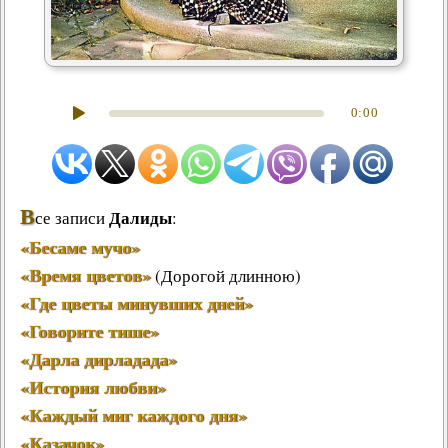
0:00
В
Далиды
се записи
:
«Бесаме мучо»
«Время цветов»
(Дорогой длинною)
«Где цветы минувших дней»
«Говорите тише»
«Дарла дирладада»
«История любви»
«Каждый миг каждого дня»
«Казачок»