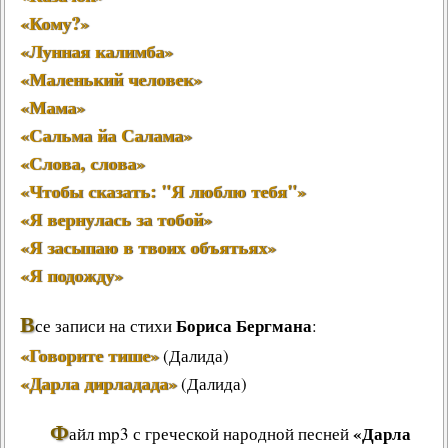
«Кому?»
«Лунная калимба»
«Маленький человек»
«Мама»
«Сальма йа Салама»
«Слова, слова»
«Чтобы сказать: "Я люблю тебя"»
«Я вернулась за тобой»
«Я засыпаю в твоих объятьях»
«Я подожду»
В
Бориса Бергмана
се записи на стихи
:
«Говорите тише»
(Далида)
«Дарла дирладада»
(Далида)
Ф
«Дарла
айл mp3 с греческой народной песней