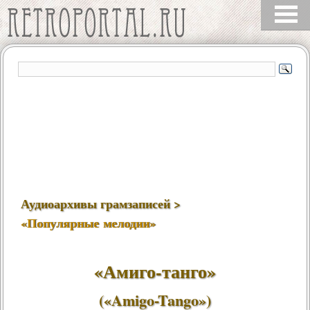
Аудиоархивы грамзаписей >
«Популярные мелодии»
«Амиго-танго»
(«Amigo-Tango»)