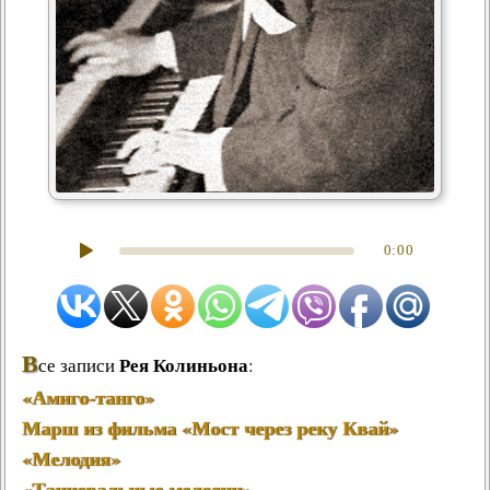
0:00
В
Рея Колиньона
се записи
:
«Амиго-танго»
Марш из фильма «Мост через реку Квай»
«Мелодия»
«Танцевальные мелодии»