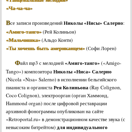
«Ча-ча-ча»
В
Николы «Нисы» Салерно
се записи произведений
:
«Амиго-танго»
(Рей Колиньон)
«Мальчишка»
(Альдо Конти)
«Ты хочешь быть американцем»
(Софи Лорен)
Ф
«Амиго-танго»
айл mp3 с мелодией
(«Amigo-
Николы «Ниса» Салерно
Tango») композитора
(Nicola «Nisa» Salerno) в исполнении бельгийского
Рея Колиньона
пианиста и органиста
(Ray Colignon,
Coco Colignon), электроорган (орган Хаммонд,
Hammond organ) после цифровой реставрации
архивной фонограммы опубликован на сайте
«Retroportal.ru» в демонстрационном качестве звука (с
для индивидуального
невысоким битрейтом)