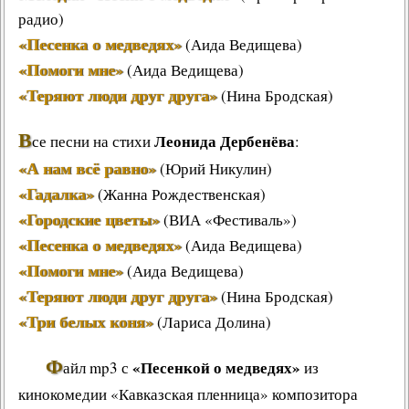
радио)
«Песенка о медведях»
(Аида Ведищева)
«Помоги мне»
(Аида Ведищева)
«Теряют люди друг друга»
(Нина Бродская)
В
Леонида Дербенёва
се песни на стихи
:
«А нам всё равно»
(Юрий Никулин)
«Гадалка»
(Жанна Рождественская)
«Городские цветы»
(ВИА «Фестиваль»)
«Песенка о медведях»
(Аида Ведищева)
«Помоги мне»
(Аида Ведищева)
«Теряют люди друг друга»
(Нина Бродская)
«Три белых коня»
(Лариса Долина)
Ф
«Песенкой о медведях»
айл mp3 с
из
кинокомедии «Кавказская пленница» композитора