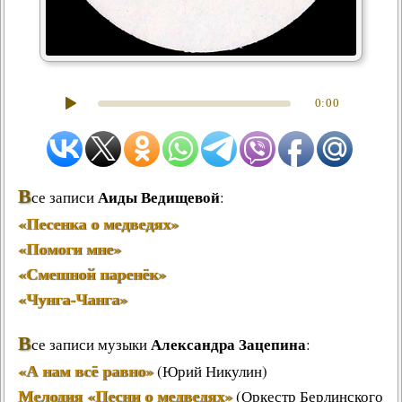
0:00
В
Аиды Ведищевой
се записи
:
«Песенка о медведях»
«Помоги мне»
«Смешной паренёк»
«Чунга-Чанга»
В
Александра Зацепина
се записи музыки
:
«А нам всё равно»
(Юрий Никулин)
Мелодия «Песни о медведях»
(Оркестр Берлинского