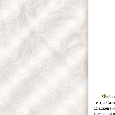
Ф
айл 
театра Сат
Гладкова
н
цифровой р