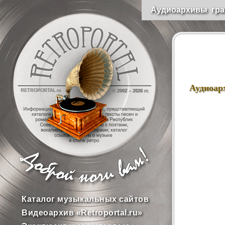
Аудиоархивы гра
Аудиоар
RETROPORTAL.ru
© 2002 –
2026 гг.
Каталог музыкальных сайтов
Видеоархив «Retroportal.ru»