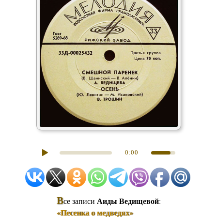
0:00
В
Аиды Ведищевой
се записи
:
«Песенка о медведях»