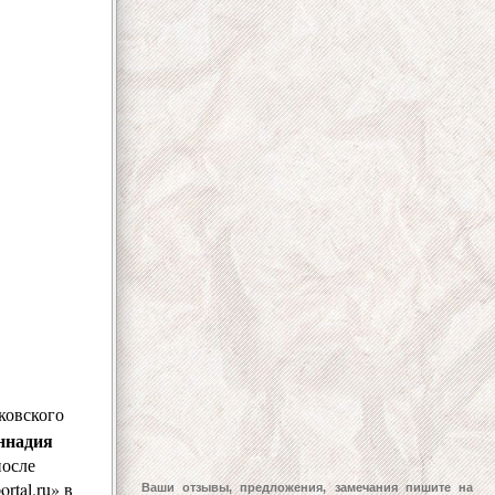
ковского
ннадия
осле
tal.ru» в
Ваши отзывы, предложения, замечания пишите на