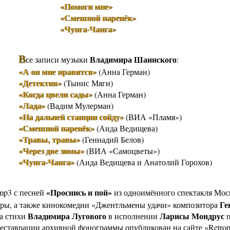
«Помоги мне»
«Смешной паренёк»
«Чунга-Чанга»
В
Владимира Шаинского
се записи музыки
:
«А он мне нравится»
(Анна Герман)
«Детектив»
(Тынис Мяги)
«Когда цвели сады»
(Анна Герман)
«Лада»
(Вадим Мулерман)
«На дальней станции сойду»
(ВИА «Пламя»)
«Смешной паренёк»
(Аида Ведищева)
«Травы, травы»
(Геннадий Белов)
«Через две зимы»
(ВИА «Самоцветы»)
«Чунга-Чанга»
(Аида Ведищева и Анатолий Горохов)
«Проснись и пой»
mp3 с песней
из одноимённого спектакля Мос
Ге
иры, а также кинокомедии «Джентльмены удачи» композитора
Владимира Лугового
Ларисы Мондрус
а стихи
в исполнении
п
еставрации архивной фонограммы опубликован на сайте «Retropor